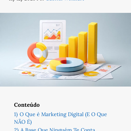
Conteúdo
1)
O Que é Marketing Digital (E O Que
NÃO É)
2)
A Base Que Ninguém Te Conta