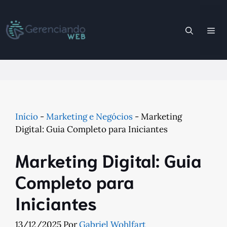
Pular
para
Me
o
conteúdo
Início
-
Marketing e Negócios
-
Marketing
Digital: Guia Completo para Iniciantes
Marketing Digital: Guia
Completo para
Iniciantes
13/12/2025
Por
Gabriel Wohlfart