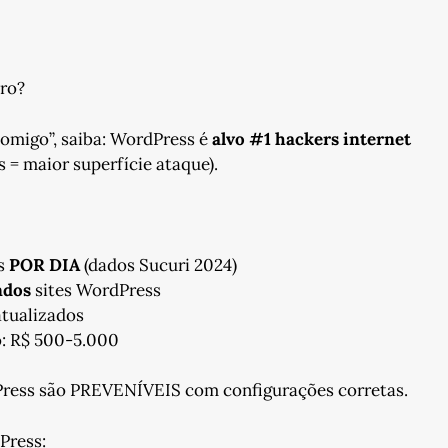
ro?
comigo”, saiba: WordPress é
alvo #1 hackers internet
= maior superfície ataque).
os
POR DIA
(dados Sucuri 2024)
ndos
sites WordPress
atualizados
o: R$ 500-5.000
ress são PREVENÍVEIS com configurações corretas.
Press: